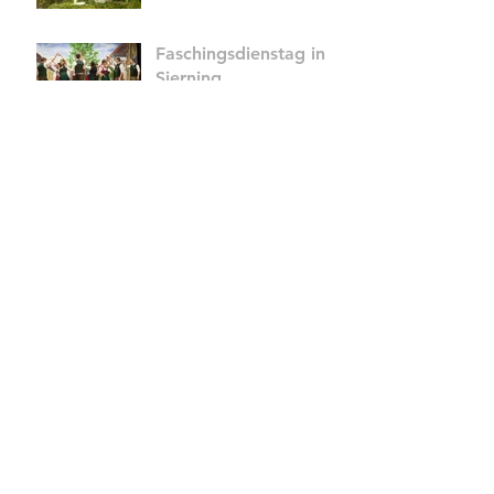
Faschingsdienstag in
Sierning
MW Physiotherapie
NEU auf INSTAGRAM
Wir sind voller Elan im
neuen Jahr
angekommen✨
Erreichbarkeit in den
Weihnachtsferien: