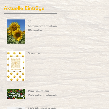
Aktuelle Einträge
🌞
Sommerinformation –
Bürozeiten
Scan me ...
Praxisbüro am
Zwickeltag unbesetzt
MW Physiotherapie