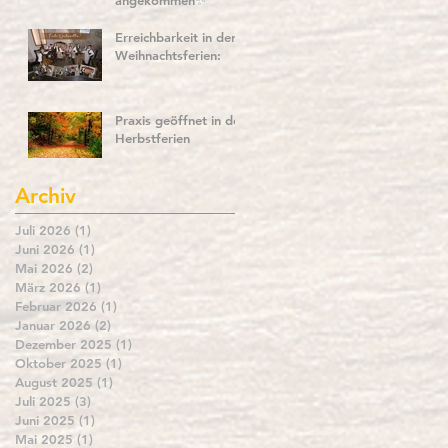
angekommen✨
Erreichbarkeit in den
Weihnachtsferien:
Praxis geöffnet in den
Herbstferien
Archiv
Juli 2026
(1)
1 Beitrag
Juni 2026
(1)
1 Beitrag
Mai 2026
(2)
2 Beiträge
März 2026
(1)
1 Beitrag
Februar 2026
(1)
1 Beitrag
Januar 2026
(2)
2 Beiträge
Dezember 2025
(1)
1 Beitrag
Oktober 2025
(1)
1 Beitrag
August 2025
(1)
1 Beitrag
Juli 2025
(3)
3 Beiträge
Juni 2025
(1)
1 Beitrag
Mai 2025
(1)
1 Beitrag