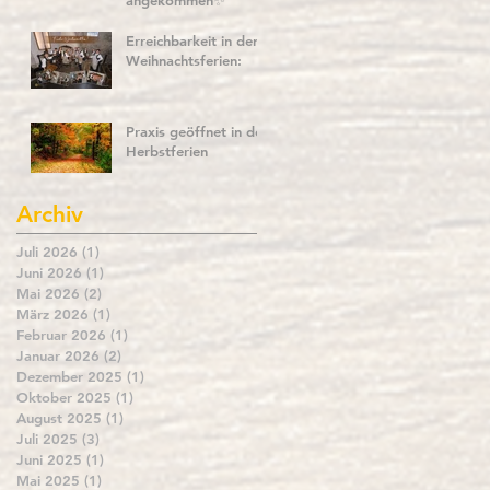
angekommen✨
Erreichbarkeit in den
Weihnachtsferien:
Praxis geöffnet in den
Herbstferien
Archiv
Juli 2026
(1)
1 Beitrag
Juni 2026
(1)
1 Beitrag
Mai 2026
(2)
2 Beiträge
März 2026
(1)
1 Beitrag
Februar 2026
(1)
1 Beitrag
Januar 2026
(2)
2 Beiträge
Dezember 2025
(1)
1 Beitrag
Oktober 2025
(1)
1 Beitrag
August 2025
(1)
1 Beitrag
Juli 2025
(3)
3 Beiträge
Juni 2025
(1)
1 Beitrag
Mai 2025
(1)
1 Beitrag