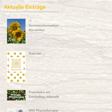
Aktuelle Einträge
🌞
am
Sommerinformation –
.
Bürozeiten
Scan me ...
Praxisbüro am
Zwickeltag unbesetzt
MW Physiotherapie